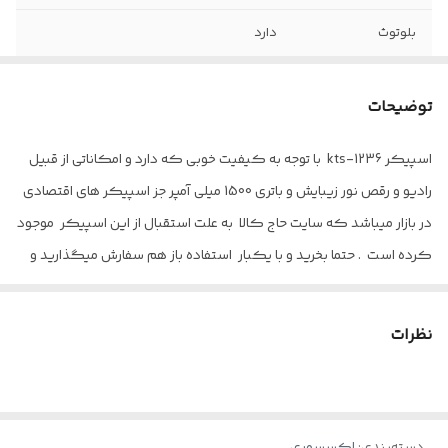
بلوتوث
دارد
قابلیت نصب به
دارد
میکروفون
توضیحات
رادیو
دارد
اسپیکر kts-1236 با توجه به کیفیت خوبی که دارد و امکاناتی از قبیل
رادیو و رقص نور زیبایش و باتری 1500 میلی آمپر جز اسپیکر های اقتصادی
قابلیت اتصال به
دارد
فلش
در بازار میباشد که سایت حاج کالا به علت استقبال از این اسپیکر موجود
کرده است . حتما بخرید و با یکبار استفاده باز هم سفارش میگذارید و
قابلیت مموری
32 گیگ قابل ساپورت
لذت میبرید
باتری
15000 میلی آمپر
نظرات