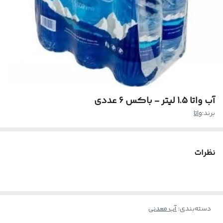
آب واتا 1.5 لیتر - باکس 6 عددی
برند:
واتا
نظرات
دسته‌بندی
:
آب معدنی